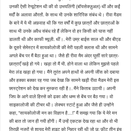
उनकी ऐसी रेप्यूटेशन थी की वो उभयलिंगी (बॉयसेक्ज़ुअल) थीं और कईं
मर्दों के अलावा औरतों. के साथ भी उनके शारिरिक संबंध थे। रीवा मैडम
के बारे में ये भी अफ़वाह थी कि गत वर्षों में कुछ छात्रों और छात्राओं के
साथ भी उनके अवैध संबंध रहे हैं लेकिन वो हर किसी को घास नहीं
डालती थी और काफी च्यूज़ी. थीं।. मेरी उम्र बाईस साल थी और बीएड
के दूसरे सेमेस्टर में सायकोलोजी की मेरी पहली क्लास थी और सामने
अगले बेंच पर मैं बैठा हुआ था। जैसे ही रीवा मैम अंदर घुसीं सारे छात्र-
छात्राएँ खड़े हो गये। खड़ा तो मैं भी. होने वाला था लेकिन मुझसे पहले
मेरा लंड खड़ा हो गया। मैंने तुरंत अपने हाथों से अपनी जींस को दबाया
और हक्का बक्का रह गया जब देखा कि सामने खड़ी रीवा मैडम मेरी इस
फ़्रस्ट्रेशन को देख कर मुस्करा रही है।. मैंने किताब उठायी। अपनी
जिप के आगे वाले हिस्से को ढका और धम्म से बेंच पर बैठ गया। वो
साइकालोजी की टीचर थी। लेक्चर स्टार्ट हुआ और जैसे ही उन्होंने
कहा, “सायकोलोजी मन का विज्ञान है…!” मैं समझ गया कि ये मेरे मन
की बात तो जान ही गयी होंगी। मैं उन्हें एकटक देख रहा था और वो भी
तिरछी नजरों से शायद मेरी हाइट को निहार रही थी जो छ: फ़ीट तीन इंच