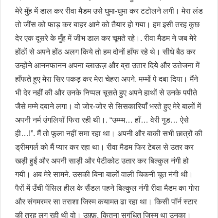
मेरे मुँह में डाल कर रीवा मैडम उसे घुमा-घुमा कर टटोलने लगी। मेरा लंड
तो जींस को फाड़ कर बाहर आने को तैयार हो गया। हम इसी तरह कुछ
देर एक दूसरे के मुँह में जीभ डाल कर चूमते रहे।. रीवा मैडम ने जब मेरे
होंठों से अपने होंठ अलग किये तो हम दोनों हाँफ रहे थे। सीधे बैठ कर
उन्होंने आननफानन अपना ब्लाऊज़ और ब्रा उतार दिये और उत्तेजना में
हाँफते हुए मेरा सिर पकड़ कर मेरा चेहरा अपने. मम्‍मों पे दबा दिया। मैंने
भी देर नहीं की और उनके निप्पल चूसते हुए अपने हाथों से उनके पपीते
जैसे मम्मे दबाने लगा। वो जोर-जोर से सिसकारियाँ भरते हुए मेरे बालों में
अपनी नर्म उंगलियाँ फिरा रही थी।. “उम्म्म… हाँ… वेरी गुड… ऐसे
ही…!”. मैं तो फूला नहीं समा रहा था। अपनी और बाकी सभी छात्रों की
ड्रीमगर्ल को मैं प्यार कर रहा था। रीवा मैडम फिर टेबल से उतर कर
खड़ी हुईं और अपनी साड़ी और पेटीकोट उतार कर बिल्कुल नंगी हो
गयी। अब मेरे सामने. उसकी बिना बालों वाली चिकनी चूत नंगी थी।
पैरों में उँची पेंसिल हील के सैंडल पहने बिल्कुल नंगी रीवा मैडम का गोरा
और संगमरमर सा तराशा जिस्म कयामत ढा रहा था। किसी पॉर्न स्टार
की तरह लग रही थी वो। उफ़्फ़. कितना सुगंधित जिस्म था उनका।