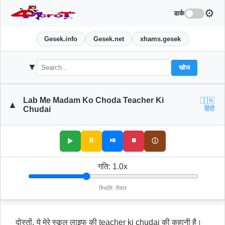
⚙️
डार्क
Gesek.info
Gesek.net
xhams.gesek
▼
खोज
Lab Me Madam Ko Choda Teacher Ki
🇮🇳
▲
हिंदी
Chudai
⏸
⏯
⏹
▶
ⓘ
गति:
1.0
x
स्थिति: तैयार
दोस्तों, ये मेरे स्कूल लाइफ की teacher ki chudai की कहानी है।