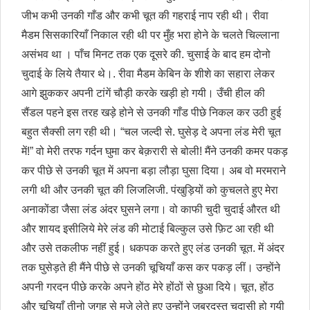
जीभ कभी उनकी गाँड और कभी चूत की गहराई नाप रही थी। रीवा
मैडम सिसकारियाँ निकाल रही थी पर मुँह भरा होने के चलते चिल्लाना
असंभव था । पाँच मिनट तक एक दूसरे की. चुसाई के बाद हम दोनो
चुदाई के लिये तैयार थे।. रीवा मैडम केबिन के शीशे का सहारा लेकर
आगे झुककर अपनी टांगें चौड़ी करके खड़ी हो गयी। उँची हील की
सैंडल पहने इस तरह खड़े होने से उनकी गाँड पीछे निकल कर उठी हुई
बहुत सैक्‍सी लग रही थी। “चल जल्दी से. घुसेड़ दे अपना लंड मेरी चूत
में!” वो मेरी तरफ गर्दन घुमा कर बेक़रारी से बोली! मैंने उनकी कमर पकड़
कर पीछे से उनकी चूत में अपना बड़ा लौड़ा घुसा दिया। अब वो मरमराने
लगी थी और उनकी चूत की लिजलिजी. पंखुड़ियों को कुचलते हुए मेरा
अनाकोंडा जैसा लंड अंदर घुसने लगा। वो काफी चुदी चुदाई औरत थी
और शायद इसीलिये मेरे लंड की मोटाई बिल्कुल उसे फ़िट आ रही थी
और उसे तकलीफ नहीं हुई। धकपक करते हुए लंड उनकी चूत. में अंदर
तक घुसेड़ते ही मैंने पीछे से उनकी चूचियाँ कस कर पकड़ लीं। उन्होंने
अपनी गरदन पीछे करके अपने होंठ मेरे होंठों से छुआ दिये। चूत, होंठ
और चूचियाँ तीनो जगह से मजे लेते हुए उन्होंने जबरदस्त चुदासी हो गयी