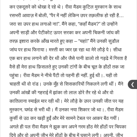
कर एकदूसरे को धोखा दे रहे थे। रीवा मैडम कुटिल मुस्कान के साथ
रसभरी आवाज़ में बोली, “पैर में नहीं लेकिन उपर तक़लीफ हो रही है…
जरा सा उपर हाथ लगाओ ना!”. मैंने कहा, “कहाँ मैडम?” तो उन्होंने
अपनी साड़ी और पेटीकोट ऊपर सरका कर अपनी चिकनी जांघ की
तरफ़ इशारा करके आँख मारते हुए कहा – “यहां!” मैंने उनकी सुडौल
जांघ पर हाथ फिराया। मस्ती का ज्वर छा रहा था मेरे लौड़े पे। सीधा
एक बार हाथ लगाने की देर थी और जैसे पानी डालो तो गड़ढे में गिरता है
वैसे ही मेरा हाथ फ़िसलते हुए उनकी टांगों के बीच चूत के होंठों तक जा
पहुंचा। रीवा मैडम ने नीचे पैंटी तो पहनी ही नहीं. हुई थी।. यही तो
चाहती थी वो रांड। उनके मुँह से सिसकारियों निकलने लगी थीं। मैंने
❮
उनकी आंखों की गहराई में झांका तो लाल डोरे तैर रहे थे और वो
कातिलाना स्माईल मार रही थी। मेरे लौड़े के उपर उनकी जीत पर यह
मुस्कान. घमंड से भरी थी। मैं उनका नया शिकार जो था।. रीवा मैडम
कुर्सी से उठ कर खड़ी हुईं और मेरे सामने टेबल पर आकर बैठ गयीं।
अगले ही पल रीवा मैडम ने झुक कर अपने गरम होंठ मेरे होंठों पर चिपका
दिये और वो अपनी जीभ मेरे होंठों के बीच में घुसाने लगी। अपनी. जीभ