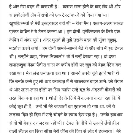
है और मेरा बदन भी कसरती है।. क्लास खत्म होने के बाद लैब थी और
साइकोलोजी लैब में सभी को एक टेस्ट करने को दिया गया था।
ख़ुशक़िस्मती से मेरी इंस्ट्रक्टर वही थी – रीवा मैम। अलग-अलग साउंड
प्रूफ़ केबिन में ये टेस्ट करना था। हम दोनों. प्रैक्टिकल के लिये एक
केबिन में अंदर घुसे। अंदर घुसते ही मुझे उसके बदन की सुंदर ख़ुशबू
मदहोश करने लगी। हम दोनों आमने-सामने बैठे थे और बीच में एक टेबल
थी। उन्होंने कहा, “टेस्ट निकालो!” तो मैं उन्हें देखता रहा। दो दफ़ा
तलाक़शुदा मैडम पैंतीस साल के करीब होंगी पर खुद को बेहद मेंटेन कर
रखा था। मेरा लंड फ़नफ़ना रहा था। सामने उनके चूंचे इतने भारी थे
कि उनके कसे हुए लो-कट ब्लाऊज़ में से उछलकर बाहर आने. को तैयार
थे और लाल-लाल होंठों पर लिप ग्लॉस उन्हें चूत के अंदरुनी दीवारों की
तरह पिंक बना रहा था। थोड़ी देर के लिये मैं कल्पना करता रहा कि ये
कोई चूत ही है। उन्हें भी मेरे जज़्बातों का एहसास हो गया था. की ये
लड़का दिल ही दिल में उन्हें चोदने के ख़्वाब देख रहा है।. उनके हावभाव
से वो भी बेकरार नज़र आ रही थी। टेबल के नीचे से उनकी उँची हील
वाली सैंडल का सिरा सीधा मेरी जींस की जिप से लंड पे टकराया। मेरे