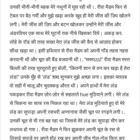
उनकी भीनी-भीनी महक मेरे नथुनों में घुस रही थी।. रीवा मैडम फिर से
टेबल पर बैठ गयीं और मुझे खड़ा करके खुद ही मेरी जींस की ज़िप खोलने
लगी। मेरी जींस की ज़िप और बटन खोलकर उन्होंने मेरी जींस और
अंडरवियर एक साथ मेरे घुटनों तक नीचे खिसका दिये। अकड़ कर.
लोहे के रॉड की तरह सख्त मेरा लंड जींस की कैद से आज़ाद होकर
सीधा खड़ा था। इसी हथियार से रीवा मैडम को अपनी गाँड तहस नहस
करवानी थी और चूत की बैंड बजवानी थी।. “मममऽऽऽ!” रीवा मैडम मस्त
बिल्ली की तरह घुरघुराते हुए बोली, “कितनी शान से तन कर खड़ा है तेरा
लंड!” उनके मुँह से ‘लंड’ शब्द सुनकर मुझे अच्छा लगा। इसका मतलब
वो सही में चालू और चुदक्कड़ औरत थी। अपने हाथों में मेरा लंड
पकड़कर रीवा मैडम ज़ोर-ज़ोर से सहलाते hue मुठियाने लगी। मेरे लंड
से चिकना सा साफ रस निकल रहा था। मेरा लंड मुठियाते हुए वो मेरे
लंड का सुपाड़ा अपनी रसभरी अन्नानास जैसी चूत पर रगड़ने लगी।.
उनकी चूत से भी रस बह रहा था जिससे मेरे लंड का सुपाड़ा भीग कर
लथपथ हो गया।. रीवा मैडम ने फिर झुककर अपनी चूत के रस से
लिसड़े सुपाड़े पर अपने होंठ रख कर अपनी जीभ गोल-गोल फिरा कर