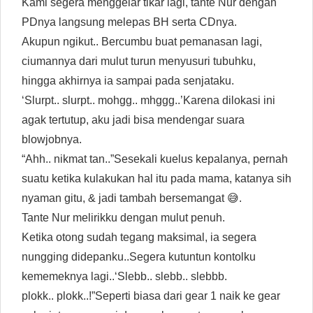
Kami segera menggelar tikar lagi, tante Nur dengan
PDnya langsung melepas BH serta CDnya.
Akupun ngikut.. Bercumbu buat pemanasan lagi,
ciumannya dari mulut turun menyusuri tubuhku,
hingga akhirnya ia sampai pada senjataku.
‘Slurpt.. slurpt.. mohgg.. mhggg..’Karena dilokasi ini
agak tertutup, aku jadi bisa mendengar suara
blowjobnya.
“Ahh.. nikmat tan..”Sesekali kuelus kepalanya, pernah
suatu ketika kulakukan hal itu pada mama, katanya sih
nyaman gitu, & jadi tambah bersemangat 😅.
Tante Nur melirikku dengan mulut penuh.
Ketika otong sudah tegang maksimal, ia segera
nungging didepanku..Segera kutuntun kontolku
kememeknya lagi..‘Slebb.. slebb.. slebbb.
plokk.. plokk..!”Seperti biasa dari gear 1 naik ke gear