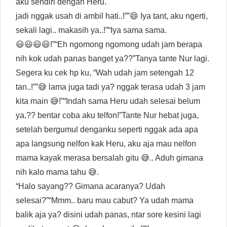
aku sendiri dengan Heru.
jadi nggak usah di ambil hati..!””😄 Iya tant, aku ngerti,
sekali lagi.. makasih ya..!”“Iya sama sama.
😃😃😃😃!”“Eh ngomong ngomong udah jam berapa
nih kok udah panas banget ya??”Tanya tante Nur lagi.
Segera ku cek hp ku, “Wah udah jam setengah 12
tan..!””😅 lama juga tadi ya? nggak terasa udah 3 jam
kita main 😅!”“Indah sama Heru udah selesai belum
ya,?? bentar coba aku telfon!”Tante Nur hebat juga,
setelah bergumul denganku seperti nggak ada apa
apa langsung nelfon kak Heru, aku aja mau nelfon
mama kayak merasa bersalah gitu 😅.. Aduh gimana
nih kalo mama tahu 😅.
“Halo sayang?? Gimana acaranya? Udah
selesai?”“Mmm.. baru mau cabut? Ya udah mama
balik aja ya? disini udah panas, ntar sore kesini lagi