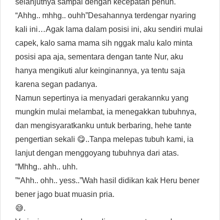
selanjutnya sampai dengan kecepatan penuh.
“Ahhg.. mhhg.. ouhh”Desahannya terdengar nyaring
kali ini…Agak lama dalam posisi ini, aku sendiri mulai
capek, kalo sama mama sih nggak malu kalo minta
posisi apa aja, sementara dengan tante Nur, aku
hanya mengikuti alur keinginannya, ya tentu saja
karena segan padanya.
Namun sepertinya ia menyadari gerakannku yang
mungkin mulai melambat, ia menegakkan tubuhnya,
dan mengisyaratkanku untuk berbaring, hehe tante
pengertian sekali 😋..Tanpa melepas tubuh kami, ia
lanjut dengan menggoyang tubuhnya dari atas.
“Mhhg.. ahh.. uhh.
”“Ahh.. ohh.. yess..”Wah hasil didikan kak Heru bener
bener jago buat muasin pria.
😅.