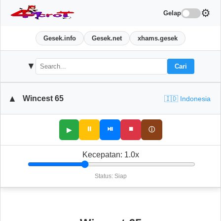
⚙️
Gelap
Gesek.info
Gesek.net
xhams.gesek
▼
Cari
▲
Wincest 65
🇮🇩 Indonesia
⏸
⏯
⏹
ⓘ
▶
Kecepatan:
1.0
x
Status: Siap