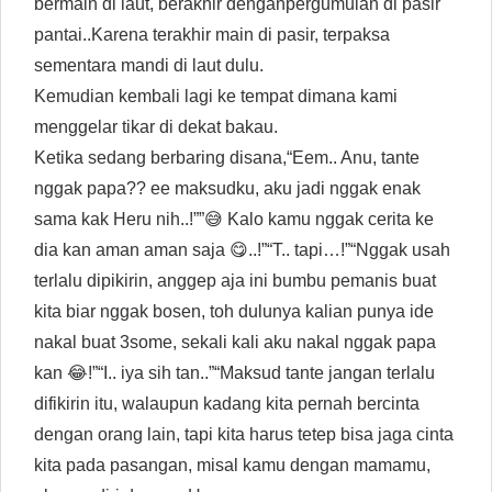
bermain di laut, berakhir denganpergumulan di pasir
pantai..Karena terakhir main di pasir, terpaksa
sementara mandi di laut dulu.
Kemudian kembali lagi ke tempat dimana kami
menggelar tikar di dekat bakau.
Ketika sedang berbaring disana,“Eem.. Anu, tante
nggak papa?? ee maksudku, aku jadi nggak enak
sama kak Heru nih..!””😅 Kalo kamu nggak cerita ke
dia kan aman aman saja 😋..!”“T.. tapi…!”“Nggak usah
terlalu dipikirin, anggep aja ini bumbu pemanis buat
kita biar nggak bosen, toh dulunya kalian punya ide
nakal buat 3some, sekali kali aku nakal nggak papa
kan 😂!”“I.. iya sih tan..”“Maksud tante jangan terlalu
difikirin itu, walaupun kadang kita pernah bercinta
dengan orang lain, tapi kita harus tetep bisa jaga cinta
kita pada pasangan, misal kamu dengan mamamu,