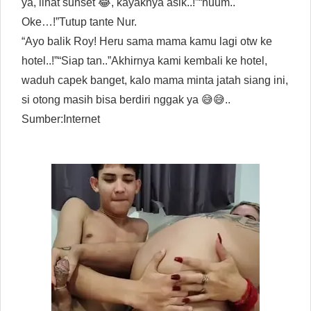
ya, lihat sunset 😂, kayaknya asik..!”“huum..
Oke…!”Tutup tante Nur.
“Ayo balik Roy! Heru sama mama kamu lagi otw ke
hotel..!”“Siap tan..”Akhirnya kami kembali ke hotel,
waduh capek banget, kalo mama minta jatah siang ini,
si otong masih bisa berdiri nggak ya 😅😅..
Sumber:Internet