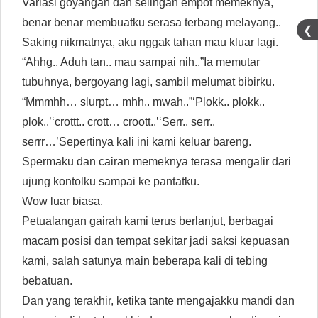
Variasi goyangan dan selingan empot memeknya,
benar benar membuatku serasa terbang melayang..
❮
Saking nikmatnya, aku nggak tahan mau kluar lagi.
“Ahhg.. Aduh tan.. mau sampai nih..”Ia memutar
tubuhnya, bergoyang lagi, sambil melumat bibirku.
“Mmmhh… slurpt… mhh.. mwah..”‘Plokk.. plokk..
plok..’‘crottt.. crott… croott..’‘Serr.. serr..
serrr…’Sepertinya kali ini kami keluar bareng.
Spermaku dan cairan memeknya terasa mengalir dari
ujung kontolku sampai ke pantatku.
Wow luar biasa.
Petualangan gairah kami terus berlanjut, berbagai
macam posisi dan tempat sekitar jadi saksi kepuasan
kami, salah satunya main beberapa kali di tebing
bebatuan.
Dan yang terakhir, ketika tante mengajakku mandi dan