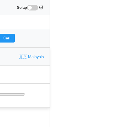
⚙️
Gelap
Cari
🇲🇾 Malaysia