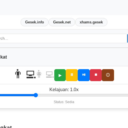
Gesek.info
Gesek.net
xhams.gesek
kat
👨‍💻
👩‍💻
⏸
⏯
⏹
ⓘ
▶
Kelajuan:
1.0
x
Status: Sedia
ngkat