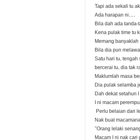
Tapi ada sekali tu a
Ada harapan ni….
Bila dah ada tanda-
Kena pulak time tu
Memang banyaklah 
Bila dia pun melaw
Satu hari tu, tengah
bercerai tu, dia tak r
Maklumlah masa bers
Dia pulak selamba j
Dah dekat setahun I 
I ni macam perempua
Perlu belaian dari le
Nak buat macamana l
"Orang lelaki senan
Macam I ni nak cari