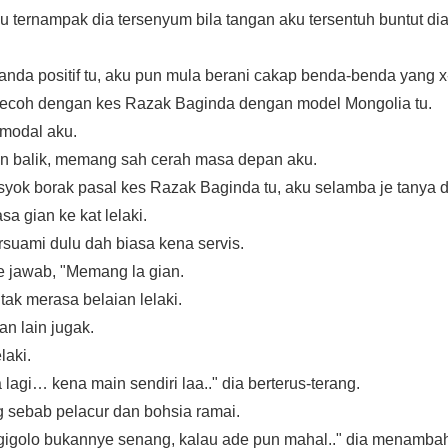
ku ternampak dia tersenyum bila tangan aku tersentuh buntut dia
tanda positif tu, aku pun mula berani cakap benda-benda yang x
 kecoh dengan kes Razak Baginda dengan model Mongolia tu.
modal aku.
an balik, memang sah cerah masa depan aku.
 syok borak pasal kes Razak Baginda tu, aku selamba je tanya d
asa gian ke kat lelaki.
uami dulu dah biasa kena servis.
e jawab, "Memang la gian.
tak merasa belaian lelaki.
n lain jugak.
laki.
agi… kena main sendiri laa.." dia berterus-terang.
g sebab pelacur dan bohsia ramai.
 gigolo bukannye senang, kalau ade pun mahal.." dia menamba