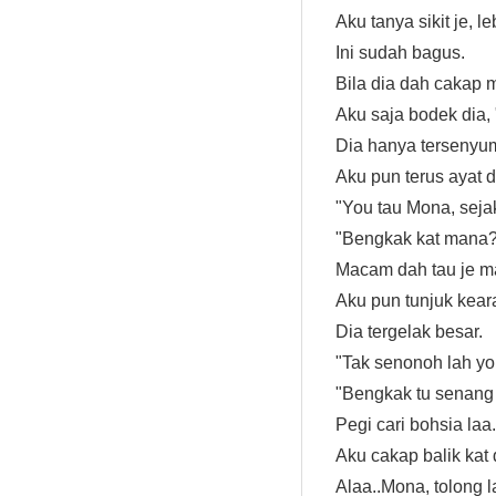
Aku tanya sikit je, l
Ini sudah bagus.
Bila dia dah cakap 
Aku saja bodek dia, 
Dia hanya tersenyu
Aku pun terus ayat d
"You tau Mona, sejak
"Bengkak kat mana?"
Macam dah tau je m
Aku pun tunjuk kear
Dia tergelak besar.
"Tak senonoh lah you
"Bengkak tu senang 
Pegi cari bohsia laa
Aku cakap balik kat d
Alaa..Mona, tolong la