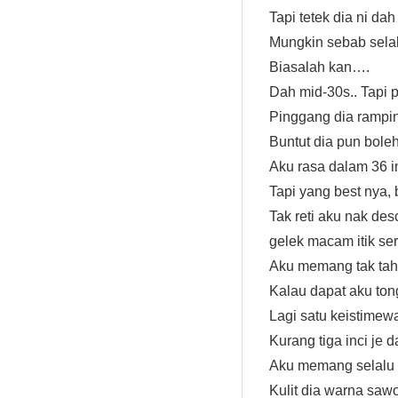
Tapi tetek dia ni dah 
Mungkin sebab selal
Biasalah kan….
Dah mid-30s.. Tapi p
Pinggang dia ramping
Buntut dia pun boleh
Aku rasa dalam 36 in
Tapi yang best nya, 
Tak reti aku nak des
gelek macam itik ser
Aku memang tak taha
Kalau dapat aku ton
Lagi satu keistimewaa
Kurang tiga inci je 
Aku memang selalu t
Kulit dia warna sa