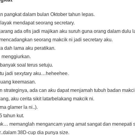
kan pangkat dalam bulan Oktober tahun lepas.
layak mendapat seorang secretary.
jarang ada ofis jadi majikan aku suruh guna orang dalam dulu l
mencadangkan seorang makcik ni jadi secretary aku.
a dah lama aku peratikan.
 menggiurkan.
banyak soal terus setuju.
tu jadi sexytary aku…heheehee.
eluang keemasan.
an strateginya, ada can aku dapat menjamah tubuh badan makcik
g, aku cerita sikit latarbelakang makcik ni.
 glamer la ni..).
5 tahun kut.
uk… memanglah mengancam yang amat sangat dan menepati se
..dalam 38D-cup dia punya size.