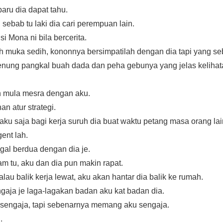
aru dia dapat tahu.
sebab tu laki dia cari perempuan lain.
i Mona ni bila bercerita.
h muka sedih, kononnya bersimpatilah dengan dia tapi yang s
enung pangkal buah dada dan peha gebunya yang jelas kelihata
ah mula mesra dengan aku.
n atur strategi.
ku saja bagi kerja suruh dia buat waktu petang masa orang lai
ent lah.
gal berdua dengan dia je.
am tu, aku dan dia pun makin rapat.
au balik kerja lewat, aku akan hantar dia balik ke rumah.
engaja je laga-lagakan badan aku kat badan dia.
engaja, tapi sebenarnya memang aku sengaja.
.