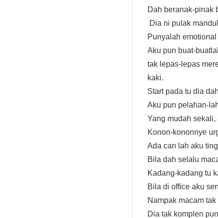
Dah beranak-pinak b
Dia ni pulak mandul 
Punyalah emotional s
Aku pun buat-buatla
tak lepas-lepas mer
kaki.
Start pada tu dia d
Aku pun pelahan-laha
Yang mudah sekali, a
Konon-kononnye urg
Ada can lah aku ting
Bila dah selalu mac
Kadang-kadang tu kal
Bila di office aku s
Nampak macam tak s
Dia tak komplen pun