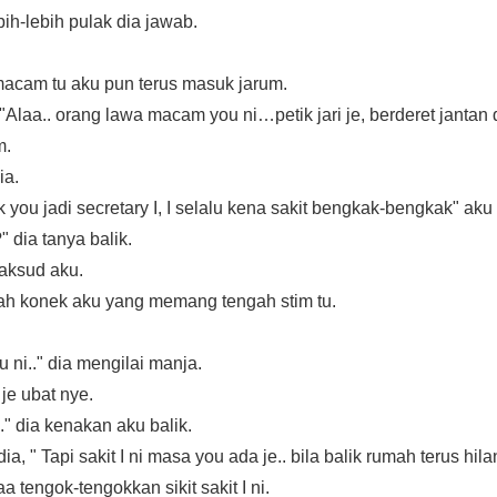
ebih-lebih pulak dia jawab.
macam tu aku pun terus masuk jarum.
"Alaa.. orang lawa macam you ni…petik jari je, berderet jantan 
m.
ia.
 you jadi secretary I, I selalu kena sakit bengkak-bengkak" aku
 dia tanya balik.
aksud aku.
ah konek aku yang memang tengah stim tu.
 ni.." dia mengilai manja.
je ubat nye.
.." dia kenakan aku balik.
ia, " Tapi sakit I ni masa you ada je.. bila balik rumah terus hi
a tengok-tengokkan sikit sakit I ni.