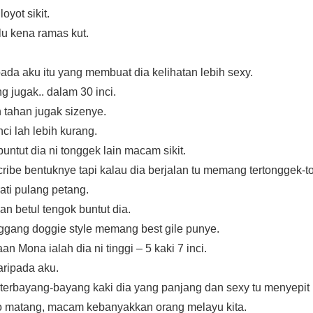
loyot sikit.
u kena ramas kut.
ada aku itu yang membuat dia kelihatan lebih sexy.
 jugak.. dalam 30 inci.
 tahan jugak sizenye.
ci lah lebih kurang.
buntut dia ni tonggek lain macam sikit.
cribe bentuknye tapi kalau dia berjalan tu memang tertonggek-t
ati pulang petang.
n betul tengok buntut dia.
ggang doggie style memang best gile punye.
n Mona ialah dia ni tinggi – 5 kaki 7 inci.
daripada aku.
erbayang-bayang kaki dia yang panjang dan sexy tu menyepit
wo matang, macam kebanyakkan orang melayu kita.