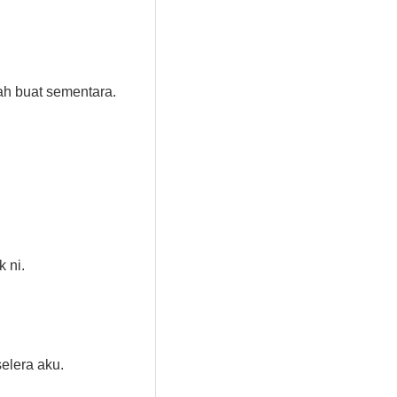
ah buat sementara.
 ni.
lera aku.