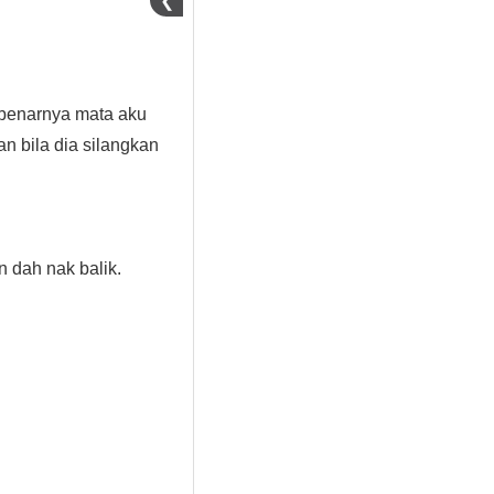
❮
ebenarnya mata aku
n bila dia silangkan
n dah nak balik.