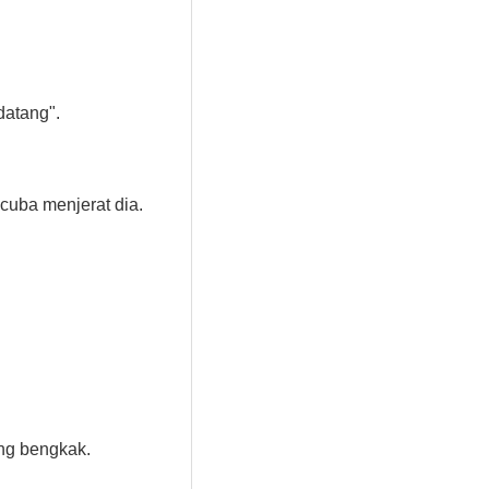
datang".
 cuba menjerat dia.
lang bengkak.