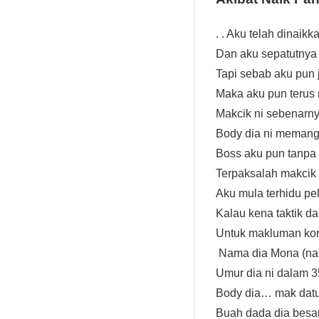
. . Aku telah dinaik
Dan aku sepatutnya 
Tapi sebab aku pun 
Maka aku pun terus 
Makcik ni sebenarny
Body dia ni memang
Boss aku pun tanpa 
Terpaksalah makcik 
Aku mula terhidu p
Kalau kena taktik d
Untuk makluman koran
Nama dia Mona (nama
Umur dia ni dalam 3
Body dia… mak dat
Buah dada dia besar