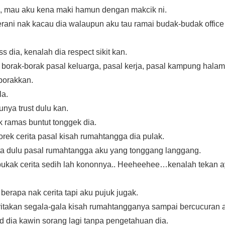
a, mau aku kena maki hamun dengan makcik ni.
erani nak kacau dia walaupun aku tau ramai budak-budak office
s dia, kenalah dia respect sikit kan.
borak-borak pasal keluarga, pasal kerja, pasal kampung halama
 borakkan.
la.
nya trust dulu kan.
k ramas buntut tonggek dia.
orek cerita pasal kisah rumahtangga dia pulak.
ta dulu pasal rumahtangga aku yang tonggang langgang.
 bukak cerita sedih lah kononnya.. Heeheehee…kenalah tekan aya
 berapa nak cerita tapi aku pujuk jugak.
itakan segala-gala kisah rumahtangganya sampai bercucuran a
dia kawin sorang lagi tanpa pengetahuan dia.