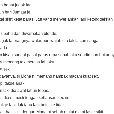
ra hebat jugak laa.
n hari Jumaat je.
akai skirt ketat paras lutut yang menyerlahkan lagi ketonggekka
as bahu dan diwarnakan blonde.
jugak la orangnya walaupun wajah dia tak la cun sangat.
 ada.
n kisah sangat pasal paras rupa sebab aku sendiri pun bukan
at memang tak merasa lah aku.
t sex.
gayanya, si Mona ni memang nampak macam kuat sex.
api takde anak.
 laki dia awal tahun lepas.
 dia ni mesti tengah kehausan sex ni.
k je laa.. tak tahu lagi betul ke tidak.
ti-hati sikit dengan Mona ni sebab mulut dia ni laser sikit.