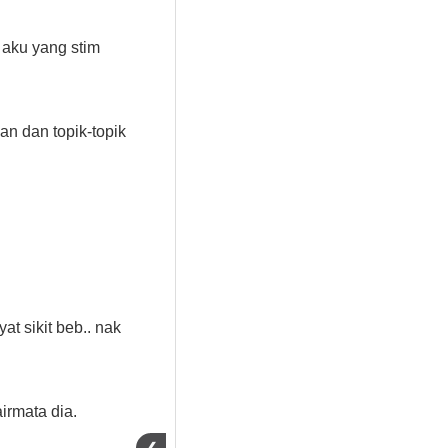
 aku yang stim
n dan topik-topik
t sikit beb.. nak
irmata dia.