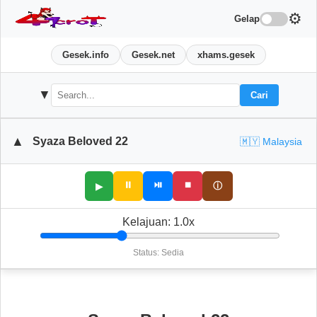
⚙️
Gelap
Gesek.info
Gesek.net
xhams.gesek
▼
Cari
▲
Syaza Beloved 22
🇲🇾 Malaysia
⏸
⏯
⏹
ⓘ
▶
Kelajuan:
1.0
x
Status: Sedia