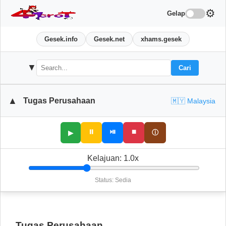
⚙️
Gelap
Gesek.info
Gesek.net
xhams.gesek
▼
Cari
▲
Tugas Perusahaan
🇲🇾 Malaysia
⏸
⏯
⏹
ⓘ
▶
Kelajuan:
1.0
x
Status: Sedia
Tugas Perusahaan